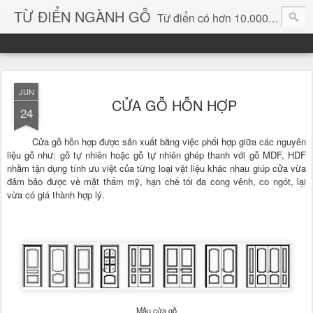
TỪ ĐIỂN NGÀNH GỖ
Từ điển có hơn 10.000 từ chuyên ngành gỗ và hình ảnh, video, phần mềm chuyên ngành gỗ. chuyên dùng tìm kiếm, thông tin, vật liệu mới, sản phẩm, ý tưởng, thiết kế, sản xuất, thương mại ngành gỗ...
JUN
CỬA GỖ HỖN HỢP
24
Cửa gỗ hỗn hợp được sản xuất bằng việc phối hợp giữa các nguyên
liệu gỗ như: gỗ tự nhiên hoặc gỗ tự nhiên ghép thanh với gỗ MDF, HDF
nhằm tận dụng tính ưu việt của từng loại vật liệu khác nhau giúp cửa vừa
đảm bảo được về mặt thẩm mỹ, hạn chế tối đa cong vênh, co ngót, lại
vừa có giá thành hợp lý.
Mẫu cửa gỗ