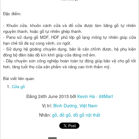
Đặc điểm:
- Khuôn cửa, khuôn cánh cửa và đố cửa được làm bằng gỗ tự nhiên
nguyên thanh, hoặc gỗ tự nhiên ghép thanh.
- Pano sử dụng gỗ MDF, HDF phủ lớp gỗ lạng mỏng tự nhiên giúp cửa
hạn chế tối đa sự cong vênh, co ngót.
- Sử dụng hệ gioăng chuyên dụng, bản lề cân chỉnh được, hệ phụ kiện
đồng bộ đảm bảo độ kín khít giúp cửa đóng mở êm.
- Dây chuyền sơn công nghiệp hoàn toàn tự động giúp bảo vệ cho gỗ tốt
hơn, tăng tuổi thọ của sản phẩm và nâng cao tính thẩm mỹ.
Bài viết liên quan
Cửa gỗ
Đăng
24th June 2015
bởi
Kevin Ha - 68Mart
Vị trí:
Bình Dương, Việt Nam
Nhãn:
gỗ
đồ gỗ
đồ gỗ nội thất