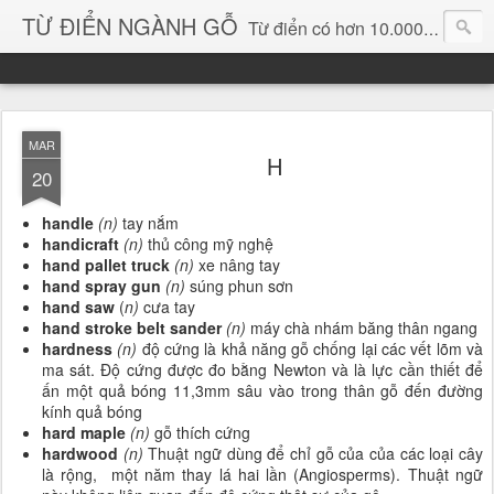
TỪ ĐIỂN NGÀNH GỖ
Từ điển có hơn 10.000 từ chuyên ngành gỗ và hình ảnh, video, phần mềm chuyên ngành gỗ. chuyên dùng tìm kiếm, thông tin, vật liệu mới, sản phẩm, ý tưởng, thiết kế, sản xuất, thương mại ngành gỗ...
MAR
H
20
handle
(n)
tay nắm
handicraft
(n)
thủ công mỹ nghệ
hand pallet truck
(n)
xe nâng tay
hand spray gun
(n)
súng phun sơn
hand saw
(
n)
cưa tay
hand stroke belt sander
(n)
máy chà nhám băng thân ngang
hardness
(n)
độ cứng là khả năng gỗ chống lại các vết lõm và
ma sát. Độ cứng được đo bằng Newton và là lực cần thiết để
ấn một quả bóng 11,3mm sâu vào trong thân gỗ đến đường
kính quả bóng
hard maple
(n)
gỗ thích cứng
hardwood
(n)
Thuật ngữ dùng để chỉ gỗ của của các loại cây
là rộng, một năm thay lá hai lần (Angiosperms). Thuật ngữ