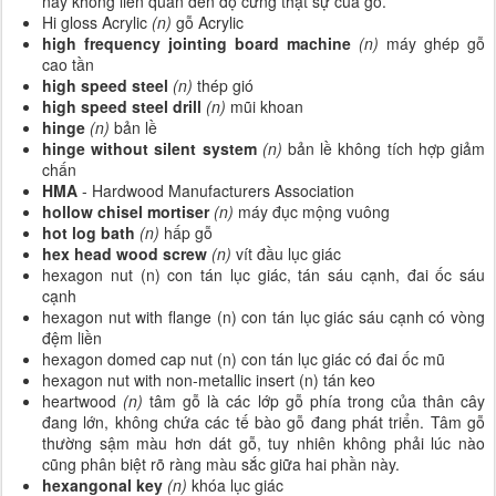
này không liên quan đến độ cứng thật sự của gô.
Hi gloss Acrylic
(n)
gỗ Acrylic
high frequency jointing board machine
(n)
máy ghép gỗ
cao tần
high speed steel
(n)
thép gió
high speed steel drill
(n)
mũi khoan
hinge
(n)
bản lề
hinge
without silent system
(n)
bản lề không tích hợp giảm
chấn
HMA
- Hardwood Manufacturers Association
hollow chisel mortiser
(n)
máy đục mộng vuông
hot log bath
(n)
hấp gỗ
hex head wood screw
(n)
vít đầu lục giác
hexagon nut (n) con tán lục giác, tán sáu cạnh, đai ốc sáu
cạnh
hexagon nut with flange (n) con tán lục giác sáu cạnh có vòng
đệm liền
hexagon domed cap nut (n) con tán lục giác có đai ốc mũ
hexagon nut with non-metallic insert (n) tán keo
heartwood
(n)
tâm gỗ là các lớp gỗ phía trong của thân cây
đang lớn, không chứa các tế bào gỗ đang phát triển. Tâm gỗ
thường sậm màu hơn dát gỗ, tuy nhiên không phải lúc nào
cũng phân biệt rõ ràng màu sắc giữa hai phần này.
hexangonal key
(n)
khóa lục giác