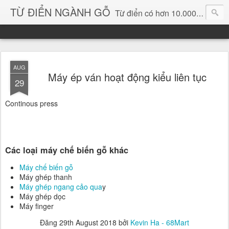
TỪ ĐIỂN NGÀNH GỖ
Từ điển có hơn 10.000 từ chuyên ngành gỗ và hình ảnh, video, phần mềm chuyên ngành gỗ. chuyên dùng tìm kiếm, thông tin, vật liệu mới, sản phẩm, ý tưởng, thiết kế, sản xuất, thương mại ngành gỗ...
AUG
Máy ép ván hoạt động kiểu liên tục
29
Continous press
Các loại máy chế biến gỗ khác
Máy chế biến gỗ
Máy ghép thanh
Máy ghép ngang cảo qua
y
Máy ghép dọc
Máy finger
Đăng
29th August 2018
bởi
Kevin Ha - 68Mart