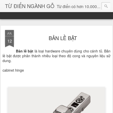
TỪ ĐIỂN NGÀNH GỖ
Từ điển có hơn 10.000 từ chuyên ngành gỗ và hình ảnh, video, phần mềm chuyên ngành gỗ. chuyên dùng tìm kiếm, thông tin, vật liệu mới, sản phẩm, ý tưởng, thiết kế, sản xuất, thương mại ngành gỗ...
JUL
BẢN LỀ BẬT
12
Bản lề bật
là loại hardware chuyên dùng cho cánh tủ. Bản
lề bật được phân thành nhiều loại theo độ cong và nguyên liệu sử
dung.
cabinet hinge