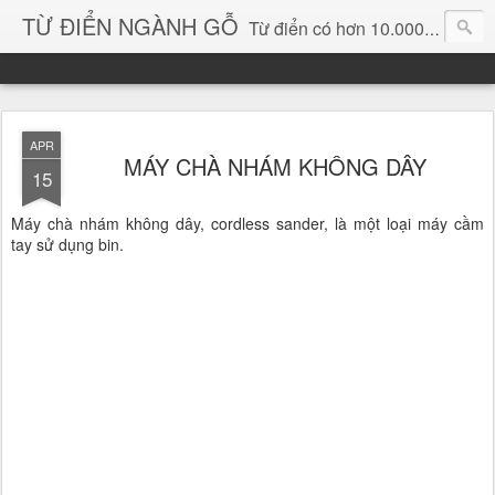
TỪ ĐIỂN NGÀNH GỖ
Từ điển có hơn 10.000 từ chuyên ngành gỗ và hình ảnh, video, phần mềm chuyên ngành gỗ. chuyên dùng tìm kiếm, thông tin, vật liệu mới, sản phẩm, ý tưởng, thiết kế, sản xuất, thương mại ngành gỗ...
APR
MÁY CHÀ NHÁM KHÔNG DÂY
15
Máy chà nhám không dây, cordless sander, là một loại máy cầm
tay sử dụng bin.