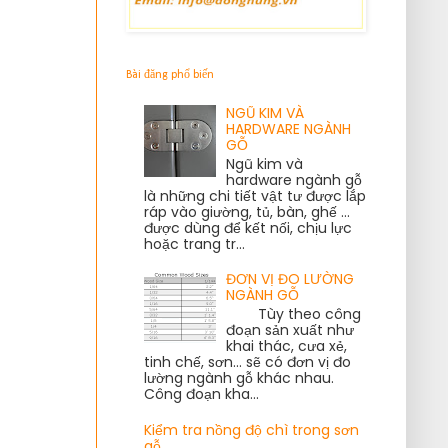
Bài đăng phổ biến
NGŨ KIM VÀ
HARDWARE NGÀNH
GỖ
Ngũ kim và
hardware ngành gỗ
là những chi tiết vật tư được lắp
ráp vào giường, tủ, bàn, ghế ...
được dùng để kết nối, chịu lực
hoặc trang tr...
ĐƠN VỊ ĐO LƯỜNG
NGÀNH GỖ
Tùy theo công
đoạn sản xuất như
khai thác, cưa xẻ,
tinh chế, sơn... sẽ có đơn vị đo
lường ngành gỗ khác nhau.
Công đoạn kha...
Kiểm tra nồng độ chì trong sơn
gỗ