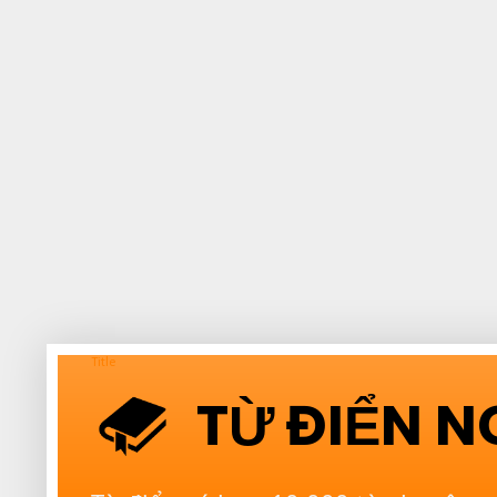
Title
TỪ ĐIỂN 