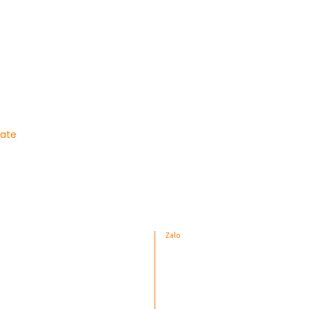
late
Zalo