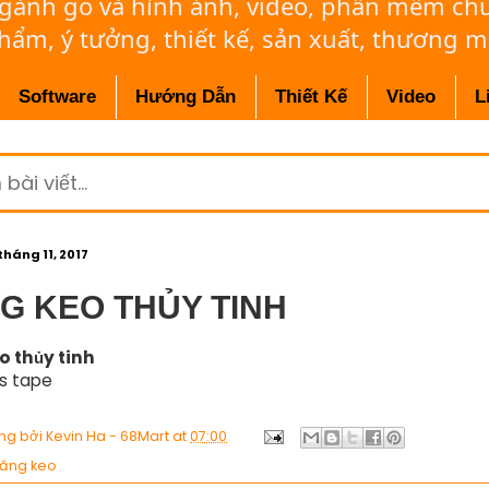
ngành gỗ và hình ảnh, video, phần mềm c
phẩm, ý tưởng, thiết kế, sản xuất, thương m
Software
Hướng Dẫn
Thiết Kế
Video
L
tháng 11, 2017
G KEO THỦY TINH
o thủy tinh
ss tape
ng bởi
Kevin Ha - 68Mart
at
07:00
ăng keo