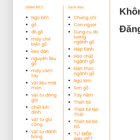
DANH MỤC
Danh Mục
Khôn
Ngũ kim
Chứng chỉ
gỗ
Con người
Đăng
đồ gỗ
Dụng cụ đo
lường
máy chế
ngành gỗ
biến gỗ
Hiệp Định
keo dán
Hóa chất
nguyên liệu
ngành gỗ
gỗ
Kiến thức
máy cầm
ngành gỗ
tay
Ngũ kim
vật liệu mài
mòn
Sơn gỗ
vật tư đóng
Tay nắm
gói
Thiết Kế
chất kết
Thiết Kế Nội
dính
Thất
vật tư gia
Thiết Kế Đồ
công
Gỗ
vật tư đánh
TỬ ĐIỂN
bóng
ANH VIỆT