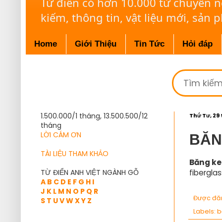
Từ điển có hơn 10.000 từ chuyên 
kiếm, thông tin, vật liệu mới, sản 
Home
Giới Thiệu
Tin Tức
Hỏi đáp
1.500.000/1 tháng, 13.500.500/12
Thứ Tư, 29 
tháng
LỜI CÁM ƠN
BĂN
TÀI LIỆU THAM KHẢO
Băng ke
TỪ ĐIỂN ANH VIỆT NGÀNH GỖ
fibergla
A
B
C
D
E
F
G
H
I
J
K
L
M
N
O
P
Q
R
Được đă
S
T
U
V
W
X
Y
Z
Labels:
b