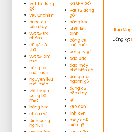
Vât tư đóng
NGÀNH GỖ
gói
Vât tư đóng
vật tư chính
gói
dụng cụ
băng keo
cầm tay
chất kết
Bài đăng
vật tư trà
dính
nhám
Đăng ký:
công cụ
đồ gỗ nội
mài mòn
thất
công ty gỗ
vật tư làm
dao bào
mịn
dao máy
công cụ
chế biến gỗ
mài mòn
dung môi
nguyên liệu
ngành gỗ
mài mòn
dụng cụ
vật tư gia
cầm tay
công bề
gỗ
mặt
keo dán
băng keo
linh kiện
nhám vải
máy chế
đinh công
biến gỗ
nghiệp
máy cầm
vật tư làm