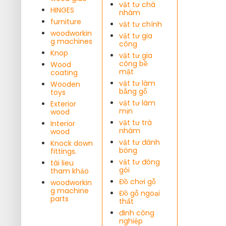
vật tư chà
HINGES
nhám
furniture
vật tư chính
woodworkin
vật tư gia
g machines
công
Knop
vật tư gia
công bề
Wood
mặt
coating
vật tư làm
Wooden
bằng gỗ
toys
vật tư làm
Exterior
mịn
wood
vật tư trà
Interior
nhám
wood
vật tư đánh
Knock down
bóng
fittings.
vật tư đóng
tài lieu
gói
tham khảo
Đồ chơi gỗ
woodworkin
g machine
Đồ gỗ ngoại
parts
thất
đinh công
nghiệp