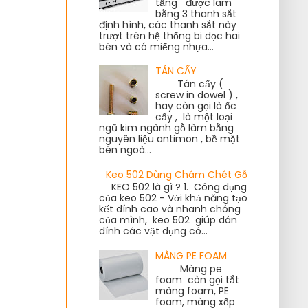
tầng được làm
bằng 3 thanh sắt
định hình, các thanh sắt này
trượt trên hệ thống bi dọc hai
bên và có miếng nhựa...
TÁN CẤY
Tán cấy (
screw in dowel ) ,
hay còn gọi là ốc
cấy , là một loại
ngũ kim ngành gỗ làm bằng
nguyên liệu antimon , bề mặt
bên ngoà...
Keo 502 Dùng Chám Chét Gỗ
KEO 502 là gì ? 1. Công dụng
của keo 502 - Với khả năng tạo
kết dính cao và nhanh chóng
của mình, keo 502 giúp dán
dính các vật dụng có...
MÀNG PE FOAM
Màng pe
foam còn gọi tắt
màng foam, PE
foam, màng xốp