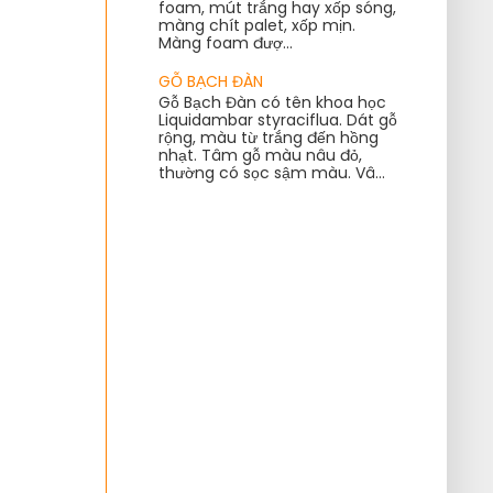
foam, mút trắng hay xốp sóng,
màng chít palet, xốp mịn.
Màng foam đượ...
GỖ BẠCH ĐÀN
Gỗ Bạch Đàn có tên khoa học
Liquidambar styraciflua. Dát gỗ
rộng, màu từ trắng đến hồng
nhạt. Tâm gỗ màu nâu đỏ,
thường có sọc sậm màu. Vâ...