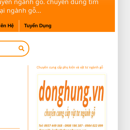
huyên ngành gỗ. chuyên dùng tìm
ại ngành gỗ...
iên Hệ
Tuyển Dụng
Chuyên cung cấp phụ kiện và vật tư ngành gỗ