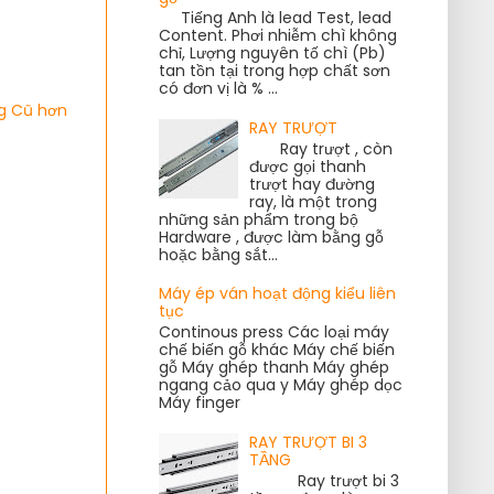
Tiếng Anh là lead Test, lead
Content. Phơi nhiễm chì không
chỉ, Lượng nguyên tố chì (Pb)
tan tồn tại trong hợp chất sơn
có đơn vị là % ...
g Cũ hơn
RAY TRƯỢT
Ray trượt , còn
được gọi thanh
trượt hay đường
ray, là một trong
những sản phẩm trong bộ
Hardware , được làm bằng gỗ
hoặc bằng sắt...
Máy ép ván hoạt động kiểu liên
tục
Continous press Các loại máy
chế biến gỗ khác Máy chế biến
gỗ Máy ghép thanh Máy ghép
ngang cảo qua y Máy ghép dọc
Máy finger
RAY TRƯỢT BI 3
TẦNG
Ray trượt bi 3