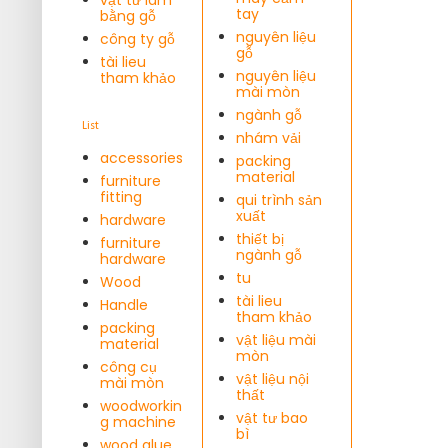
tay
bằng gỗ
nguyên liệu
công ty gỗ
gỗ
tài lieu
nguyên liệu
tham khảo
mài mòn
ngành gỗ
List
nhám vải
accessories
packing
material
furniture
fitting
qui trình sản
xuất
hardware
thiết bị
furniture
ngành gỗ
hardware
tu
Wood
tài lieu
Handle
tham khảo
packing
vật liệu mài
material
mòn
công cụ
vật liệu nội
mài mòn
thất
woodworkin
vật tư bao
g machine
bì
wood glue