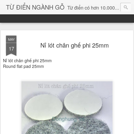
TỪ ĐIỂN NGÀNH GỖ
Từ điển có hơn 10.000 từ chuyên ngành gỗ và hình ảnh, video, phần mềm chuyên ngành gỗ. chuyên dùng tìm kiếm, thông tin, vật liệu mới, sản phẩm, ý tưởng, thiết kế, sản xuất, thương mại ngành gỗ...
MAY
Nỉ lót chân ghế phi 25mm
17
Nỉ lót chân ghế phi 25mm
Round flat pad 25mm