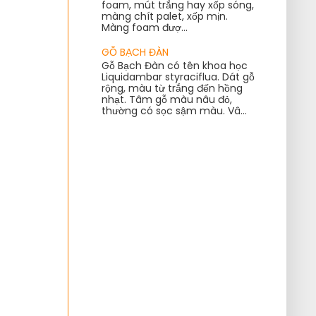
foam, mút trắng hay xốp sóng,
màng chít palet, xốp mịn.
Màng foam đượ...
GỖ BẠCH ĐÀN
Gỗ Bạch Đàn có tên khoa học
Liquidambar styraciflua. Dát gỗ
rộng, màu từ trắng đến hồng
nhạt. Tâm gỗ màu nâu đỏ,
thường có sọc sậm màu. Vâ...