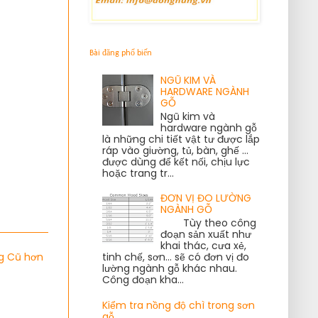
Bài đăng phổ biến
NGŨ KIM VÀ
HARDWARE NGÀNH
GỖ
Ngũ kim và
hardware ngành gỗ
là những chi tiết vật tư được lắp
ráp vào giường, tủ, bàn, ghế ...
được dùng để kết nối, chịu lực
hoặc trang tr...
ĐƠN VỊ ĐO LƯỜNG
NGÀNH GỖ
Tùy theo công
đoạn sản xuất như
khai thác, cưa xẻ,
g Cũ hơn
tinh chế, sơn... sẽ có đơn vị đo
lường ngành gỗ khác nhau.
Công đoạn kha...
Kiểm tra nồng độ chì trong sơn
gỗ