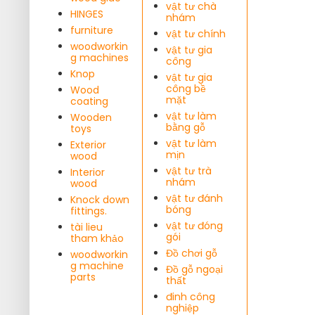
vật tư chà
HINGES
nhám
furniture
vật tư chính
woodworkin
vật tư gia
g machines
công
Knop
vật tư gia
công bề
Wood
mặt
coating
vật tư làm
Wooden
bằng gỗ
toys
vật tư làm
Exterior
mịn
wood
vật tư trà
Interior
nhám
wood
vật tư đánh
Knock down
bóng
fittings.
vật tư đóng
tài lieu
gói
tham khảo
Đồ chơi gỗ
woodworkin
g machine
Đồ gỗ ngoại
parts
thất
đinh công
nghiệp