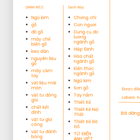
DANH MỤC
Danh Mục
Ngũ kim
Chứng chỉ
gỗ
Con người
đồ gỗ
Dụng cụ đo
lường
máy chế
ngành gỗ
biến gỗ
Hiệp Định
keo dán
Hóa chất
nguyên liệu
ngành gỗ
gỗ
Kiến thức
máy cầm
ngành gỗ
tay
Ngũ kim
vật liệu mài
mòn
Sơn gỗ
Được đă
vật tư đóng
Tay nắm
Labels:
h
gói
Thiết Kế
chất kết
Thiết Kế Nội
dính
Bài đăng
Thất
vật tư gia
Thiết Kế Đồ
công
Gỗ
vật tư đánh
TỬ ĐIỂN
bóng
ANH VIỆT