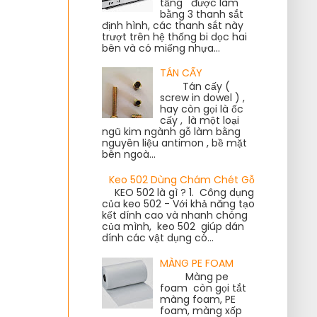
tầng được làm
bằng 3 thanh sắt
định hình, các thanh sắt này
trượt trên hệ thống bi dọc hai
bên và có miếng nhựa...
TÁN CẤY
Tán cấy (
screw in dowel ) ,
hay còn gọi là ốc
cấy , là một loại
ngũ kim ngành gỗ làm bằng
nguyên liệu antimon , bề mặt
bên ngoà...
Keo 502 Dùng Chám Chét Gỗ
KEO 502 là gì ? 1. Công dụng
của keo 502 - Với khả năng tạo
kết dính cao và nhanh chóng
của mình, keo 502 giúp dán
dính các vật dụng có...
MÀNG PE FOAM
Màng pe
foam còn gọi tắt
màng foam, PE
foam, màng xốp