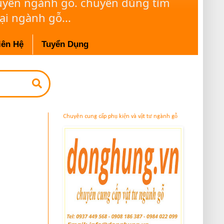
huyên ngành gỗ. chuyên dùng tìm
ại ngành gỗ...
iên Hệ
Tuyển Dụng
Chuyên cung cấp phụ kiện và vật tư ngành gỗ