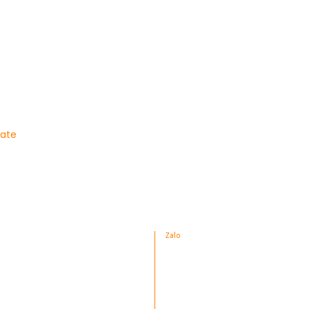
late
Zalo