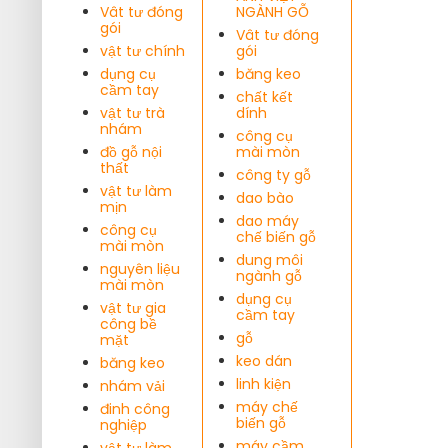
Vât tư đóng
NGÀNH GỖ
gói
Vât tư đóng
vật tư chính
gói
dụng cụ
băng keo
cầm tay
chất kết
vật tư trà
dính
nhám
công cụ
đồ gỗ nội
mài mòn
thất
công ty gỗ
vật tư làm
dao bào
mịn
dao máy
công cụ
chế biến gỗ
mài mòn
dung môi
nguyên liệu
ngành gỗ
mài mòn
dụng cụ
vật tư gia
cầm tay
công bề
gỗ
mặt
keo dán
băng keo
linh kiện
nhám vải
máy chế
đinh công
biến gỗ
nghiệp
máy cầm
vật tư làm