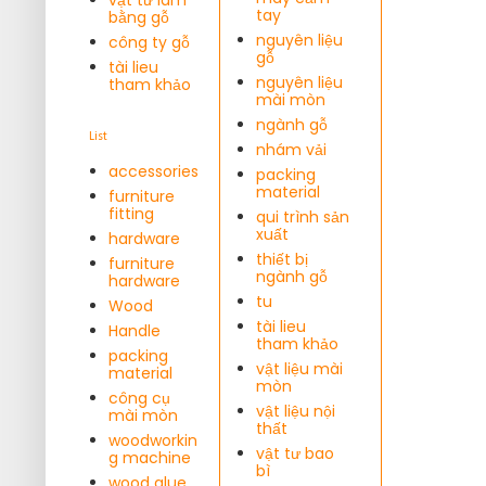
tay
bằng gỗ
nguyên liệu
công ty gỗ
gỗ
tài lieu
nguyên liệu
tham khảo
mài mòn
ngành gỗ
List
nhám vải
accessories
packing
material
furniture
fitting
qui trình sản
xuất
hardware
thiết bị
furniture
ngành gỗ
hardware
tu
Wood
tài lieu
Handle
tham khảo
packing
vật liệu mài
material
mòn
công cụ
vật liệu nội
mài mòn
thất
woodworkin
vật tư bao
g machine
bì
wood glue