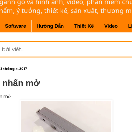
ngành gỗ và hình ảnh, video, phần mềm c
phẩm, ý tưởng, thiết kế, sản xuất, thương m
Software
Hướng Dẫn
Thiết Kế
Video
L
23 tháng 4, 2017
 nhấn mở
n mở