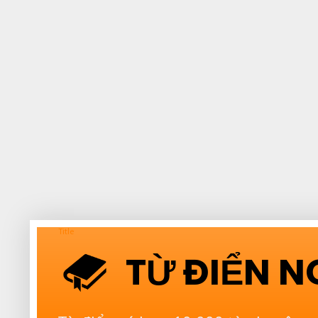
Title
TỪ ĐIỂN 