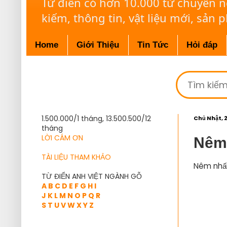
Từ điển có hơn 10.000 từ chuyên 
kiếm, thông tin, vật liệu mới, sản 
Home
Giới Thiệu
Tin Tức
Hỏi đáp
1.500.000/1 tháng, 13.500.500/12
Chủ Nhật, 
tháng
LỜI CÁM ƠN
Nêm
TÀI LIỆU THAM KHẢO
Nêm nhấ
TỪ ĐIỂN ANH VIỆT NGÀNH GỖ
A
B
C
D
E
F
G
H
I
J
K
L
M
N
O
P
Q
R
S
T
U
V
W
X
Y
Z