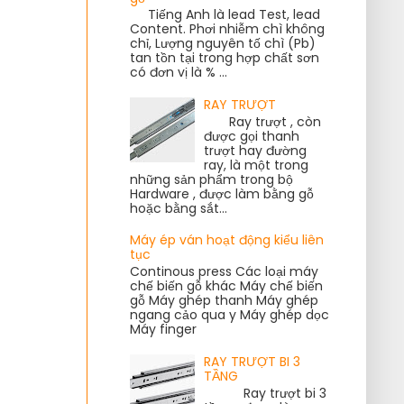
Tiếng Anh là lead Test, lead
Content. Phơi nhiễm chì không
chỉ, Lượng nguyên tố chì (Pb)
tan tồn tại trong hợp chất sơn
có đơn vị là % ...
RAY TRƯỢT
Ray trượt , còn
được gọi thanh
trượt hay đường
ray, là một trong
những sản phẩm trong bộ
Hardware , được làm bằng gỗ
hoặc bằng sắt...
Máy ép ván hoạt động kiểu liên
tục
Continous press Các loại máy
chế biến gỗ khác Máy chế biến
gỗ Máy ghép thanh Máy ghép
ngang cảo qua y Máy ghép dọc
Máy finger
RAY TRƯỢT BI 3
TẦNG
Ray trượt bi 3