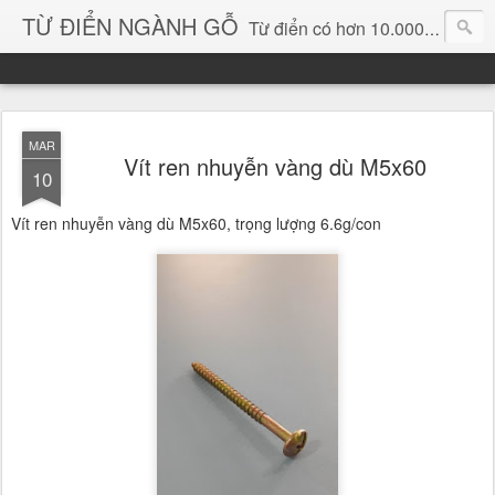
TỪ ĐIỂN NGÀNH GỖ
Từ điển có hơn 10.000 từ chuyên ngành gỗ và hình ảnh, video, phần mềm chuyên ngành gỗ. chuyên dùng tìm kiếm, thông tin, vật liệu mới, sản phẩm, ý tưởng, thiết kế, sản xuất, thương mại ngành gỗ...
MAR
Vít ren nhuyễn vàng dù M5x60
10
Vít ren nhuyễn vàng dù M5x60, trọng lượng 6.6g/con