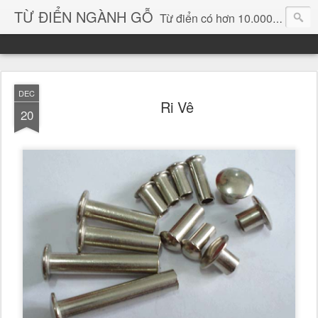
TỪ ĐIỂN NGÀNH GỖ
Từ điển có hơn 10.000 từ chuyên ngành gỗ và hình ảnh, video, phần mềm chuyên ngành gỗ. chuyên dùng tìm kiếm, thông tin, vật liệu mới, sản phẩm, ý tưởng, thiết kế, sản xuất, thương mại ngành gỗ...
DEC
Ri Vê
20