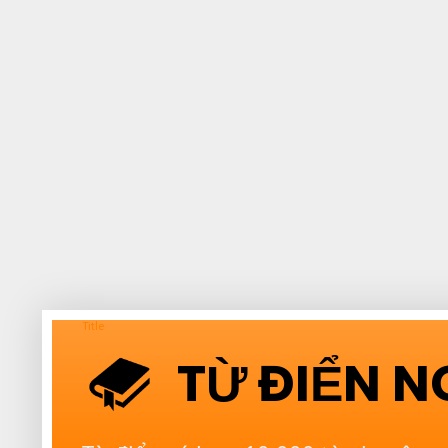
Title
TỪ ĐIỂN 