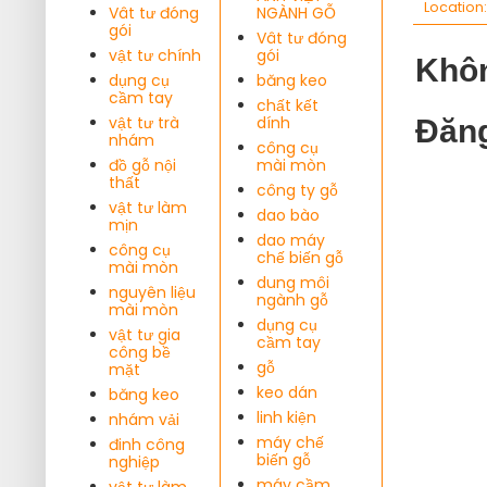
Location
Vât tư đóng
NGÀNH GỖ
gói
Vât tư đóng
vật tư chính
gói
Khôn
dụng cụ
băng keo
cầm tay
chất kết
vật tư trà
dính
Đăng
nhám
công cụ
đồ gỗ nội
mài mòn
thất
công ty gỗ
vật tư làm
dao bào
mịn
dao máy
công cụ
chế biến gỗ
mài mòn
dung môi
nguyên liệu
ngành gỗ
mài mòn
dụng cụ
vật tư gia
cầm tay
công bề
gỗ
mặt
keo dán
băng keo
linh kiện
nhám vải
máy chế
đinh công
biến gỗ
nghiệp
máy cầm
vật tư làm