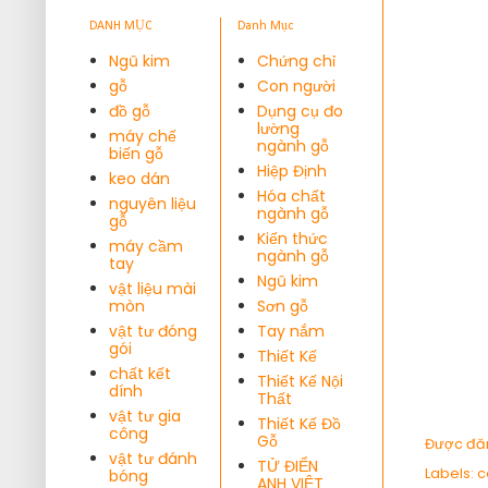
DANH MỤC
Danh Mục
Ngũ kim
Chứng chỉ
gỗ
Con người
đồ gỗ
Dụng cụ đo
lường
máy chế
ngành gỗ
biến gỗ
Hiệp Định
keo dán
Hóa chất
nguyên liệu
ngành gỗ
gỗ
Kiến thức
máy cầm
ngành gỗ
tay
Ngũ kim
vật liệu mài
mòn
Sơn gỗ
vật tư đóng
Tay nắm
gói
Thiết Kế
chất kết
Thiết Kế Nội
dính
Thất
vật tư gia
Thiết Kế Đồ
công
Gỗ
Được đă
vật tư đánh
TỬ ĐIỂN
Labels:
c
bóng
ANH VIỆT