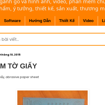
ngành gỗ và hình ảnh, video, phần mềm c
phẩm, ý tưởng, thiết kế, sản xuất, thương m
Software
Hướng Dẫn
Thiết Kế
Video
L
 tháng 10, 2015
M TỜ GIẤY
iấy,
abrasive paper sheet