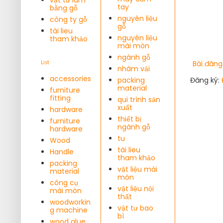
tay
bằng gỗ
nguyên liệu
công ty gỗ
gỗ
tài lieu
nguyên liệu
tham khảo
mài mòn
ngành gỗ
Bài đăng
List
nhám vải
accessories
packing
Đăng ký:
material
furniture
fitting
qui trình sản
xuất
hardware
thiết bị
furniture
ngành gỗ
hardware
tu
Wood
tài lieu
Handle
tham khảo
packing
vật liệu mài
material
mòn
công cụ
vật liệu nội
mài mòn
thất
woodworkin
vật tư bao
g machine
bì
wood glue