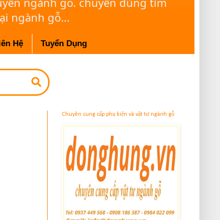
huyên ngành gỗ. chuyên dùng tìm
ại ngành gỗ...
iên Hệ
Tuyển Dụng
Chuyên cung cấp phụ kiện và vật tư ngành gỗ