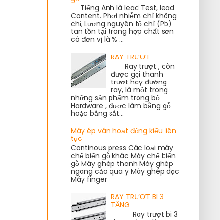
Tiếng Anh là lead Test, lead
Content. Phơi nhiễm chì không
chỉ, Lượng nguyên tố chì (Pb)
tan tồn tại trong hợp chất sơn
có đơn vị là % ...
RAY TRƯỢT
Ray trượt , còn
được gọi thanh
trượt hay đường
ray, là một trong
những sản phẩm trong bộ
Hardware , được làm bằng gỗ
hoặc bằng sắt...
Máy ép ván hoạt động kiểu liên
tục
Continous press Các loại máy
chế biến gỗ khác Máy chế biến
gỗ Máy ghép thanh Máy ghép
ngang cảo qua y Máy ghép dọc
Máy finger
RAY TRƯỢT BI 3
TẦNG
Ray trượt bi 3