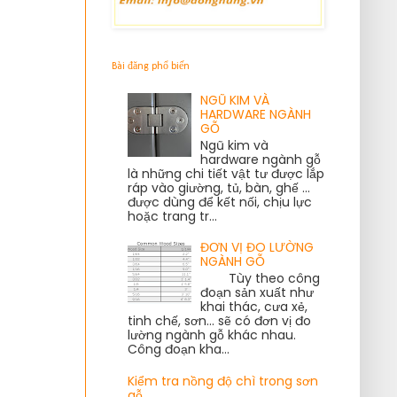
Bài đăng phổ biến
NGŨ KIM VÀ
HARDWARE NGÀNH
GỖ
Ngũ kim và
hardware ngành gỗ
là những chi tiết vật tư được lắp
ráp vào giường, tủ, bàn, ghế ...
được dùng để kết nối, chịu lực
hoặc trang tr...
ĐƠN VỊ ĐO LƯỜNG
NGÀNH GỖ
Tùy theo công
đoạn sản xuất như
khai thác, cưa xẻ,
tinh chế, sơn... sẽ có đơn vị đo
lường ngành gỗ khác nhau.
Công đoạn kha...
Kiểm tra nồng độ chì trong sơn
gỗ