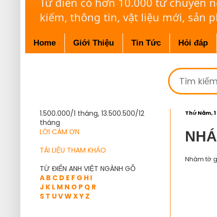
Từ điển có hơn 10.000 từ chuyên 
kiếm, thông tin, vật liệu mới, sản 
Home
Giới Thiệu
Tin Tức
Hỏi đáp
1.500.000/1 tháng, 13.500.500/12
Thứ Năm, 1
tháng
LỜI CÁM ƠN
NHÁ
TÀI LIỆU THAM KHẢO
Nhám tờ g
TỪ ĐIỂN ANH VIỆT NGÀNH GỖ
A
B
C
D
E
F
G
H
I
J
K
L
M
N
O
P
Q
R
S
T
U
V
W
X
Y
Z