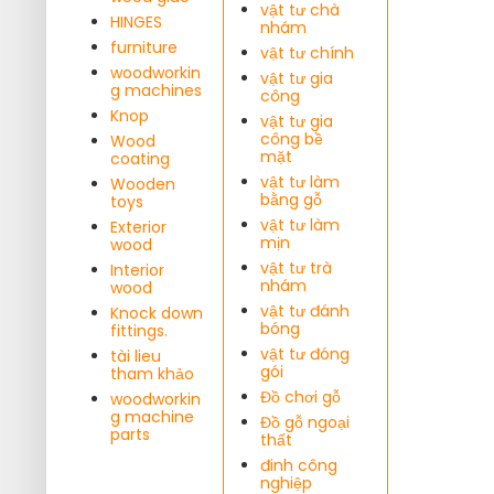
vật tư chà
HINGES
nhám
furniture
vật tư chính
woodworkin
vật tư gia
g machines
công
Knop
vật tư gia
công bề
Wood
mặt
coating
vật tư làm
Wooden
bằng gỗ
toys
vật tư làm
Exterior
mịn
wood
vật tư trà
Interior
nhám
wood
vật tư đánh
Knock down
bóng
fittings.
vật tư đóng
tài lieu
gói
tham khảo
Đồ chơi gỗ
woodworkin
g machine
Đồ gỗ ngoại
parts
thất
đinh công
nghiệp