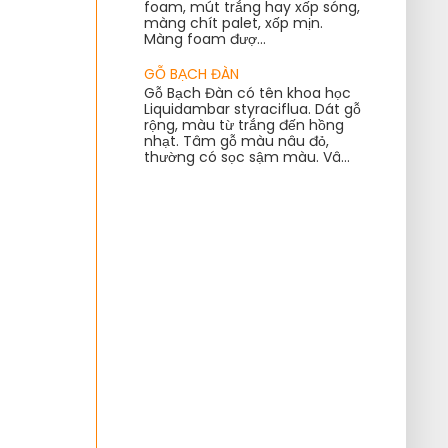
foam, mút trắng hay xốp sóng,
màng chít palet, xốp mịn.
Màng foam đượ...
GỖ BẠCH ĐÀN
Gỗ Bạch Đàn có tên khoa học
Liquidambar styraciflua. Dát gỗ
rộng, màu từ trắng đến hồng
nhạt. Tâm gỗ màu nâu đỏ,
thường có sọc sậm màu. Vâ...