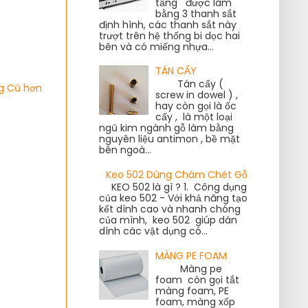
tầng được làm
bằng 3 thanh sắt
định hình, các thanh sắt này
trượt trên hệ thống bi dọc hai
bên và có miếng nhựa...
TÁN CẤY
Tán cấy (
g Cũ hơn
screw in dowel ) ,
hay còn gọi là ốc
cấy , là một loại
ngũ kim ngành gỗ làm bằng
nguyên liệu antimon , bề mặt
bên ngoà...
Keo 502 Dùng Chám Chét Gỗ
KEO 502 là gì ? 1. Công dụng
của keo 502 - Với khả năng tạo
kết dính cao và nhanh chóng
của mình, keo 502 giúp dán
dính các vật dụng có...
MÀNG PE FOAM
Màng pe
foam còn gọi tắt
màng foam, PE
foam, màng xốp