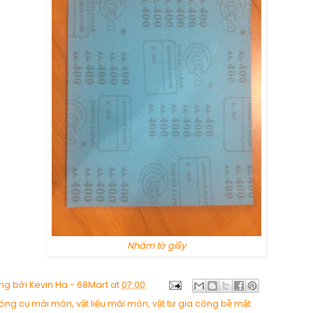
Nhám tờ giấy
ng bởi
Kevin Ha - 68Mart
at
07:00
ông cụ mài mòn
,
vật liệu mài mòn
,
vật tư gia công bề mặt