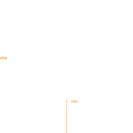
late
Zalo