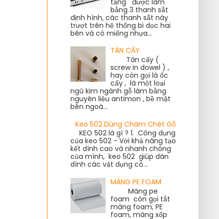
tầng được làm
bằng 3 thanh sắt
định hình, các thanh sắt này
trượt trên hệ thống bi dọc hai
bên và có miếng nhựa...
TÁN CẤY
Tán cấy (
screw in dowel ) ,
hay còn gọi là ốc
cấy , là một loại
ngũ kim ngành gỗ làm bằng
nguyên liệu antimon , bề mặt
bên ngoà...
Keo 502 Dùng Chám Chét Gỗ
KEO 502 là gì ? 1. Công dụng
của keo 502 - Với khả năng tạo
kết dính cao và nhanh chóng
của mình, keo 502 giúp dán
dính các vật dụng có...
MÀNG PE FOAM
Màng pe
foam còn gọi tắt
màng foam, PE
foam, màng xốp