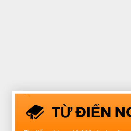
Title
TỪ ĐIỂN 