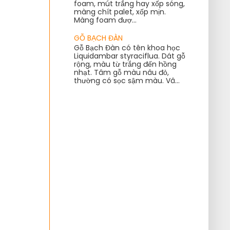
foam, mút trắng hay xốp sóng,
màng chít palet, xốp mịn.
Màng foam đượ...
GỖ BẠCH ĐÀN
Gỗ Bạch Đàn có tên khoa học
Liquidambar styraciflua. Dát gỗ
rộng, màu từ trắng đến hồng
nhạt. Tâm gỗ màu nâu đỏ,
thường có sọc sậm màu. Vâ...