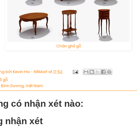
Chân ghế gỗ
ng bởi
Kevin Ha - 68Mart
at
17:52
ồ gỗ
:
Bình Dương, Việt Nam
g có nhận xét nào:
 nhận xét