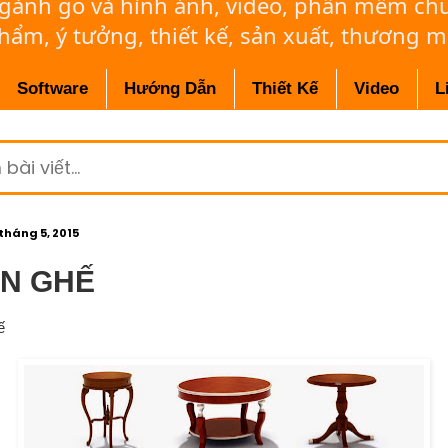
ngành gỗ và hình ảnh, video, phần mềm c
phẩm, ý tưởng, thiết kế, sản xuất, thương m
Software
Hướng Dẫn
Thiết Kế
Video
L
 tháng 5, 2015
N GHẾ
ế