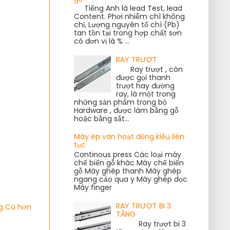
Tiếng Anh là lead Test, lead
Content. Phơi nhiễm chì không
chỉ, Lượng nguyên tố chì (Pb)
tan tồn tại trong hợp chất sơn
có đơn vị là % ...
RAY TRƯỢT
Ray trượt , còn
được gọi thanh
trượt hay đường
ray, là một trong
những sản phẩm trong bộ
Hardware , được làm bằng gỗ
hoặc bằng sắt...
Máy ép ván hoạt động kiểu liên
tục
Continous press Các loại máy
chế biến gỗ khác Máy chế biến
gỗ Máy ghép thanh Máy ghép
ngang cảo qua y Máy ghép dọc
Máy finger
RAY TRƯỢT BI 3
g Cũ hơn
TẦNG
Ray trượt bi 3