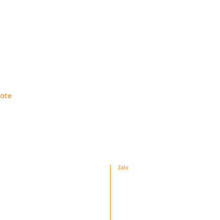
late
Zalo