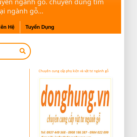
huyên ngành gỗ. chuyên dùng tìm
ại ngành gỗ...
iên Hệ
Tuyển Dụng
Chuyên cung cấp phụ kiện và vật tư ngành gỗ