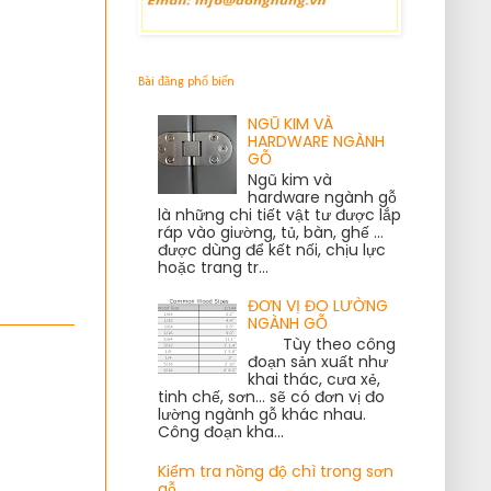
Bài đăng phổ biến
NGŨ KIM VÀ
HARDWARE NGÀNH
GỖ
Ngũ kim và
hardware ngành gỗ
là những chi tiết vật tư được lắp
ráp vào giường, tủ, bàn, ghế ...
được dùng để kết nối, chịu lực
hoặc trang tr...
ĐƠN VỊ ĐO LƯỜNG
NGÀNH GỖ
Tùy theo công
đoạn sản xuất như
khai thác, cưa xẻ,
tinh chế, sơn... sẽ có đơn vị đo
lường ngành gỗ khác nhau.
Công đoạn kha...
Kiểm tra nồng độ chì trong sơn
gỗ