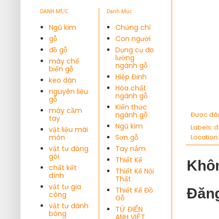
DANH MỤC
Danh Mục
Ngũ kim
Chứng chỉ
gỗ
Con người
đồ gỗ
Dụng cụ đo
lường
máy chế
ngành gỗ
biến gỗ
Hiệp Định
keo dán
Hóa chất
nguyên liệu
ngành gỗ
gỗ
Kiến thức
máy cầm
ngành gỗ
Được đă
tay
Ngũ kim
Labels:
đ
vật liệu mài
mòn
Sơn gỗ
Location
vật tư đóng
Tay nắm
gói
Thiết Kế
Khôn
chất kết
Thiết Kế Nội
dính
Thất
vật tư gia
Thiết Kế Đồ
Đăng
công
Gỗ
vật tư đánh
TỬ ĐIỂN
bóng
ANH VIỆT