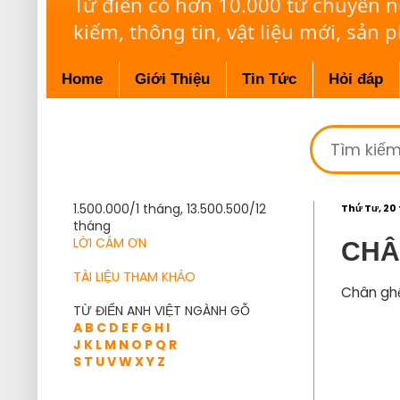
Từ điển có hơn 10.000 từ chuyên 
kiếm, thông tin, vật liệu mới, sản 
Home
Giới Thiệu
Tin Tức
Hỏi đáp
1.500.000/1 tháng, 13.500.500/12
Thứ Tư, 20
tháng
LỜI CÁM ƠN
CHÂ
TÀI LIỆU THAM KHẢO
Chân gh
TỪ ĐIỂN ANH VIỆT NGÀNH GỖ
A
B
C
D
E
F
G
H
I
J
K
L
M
N
O
P
Q
R
S
T
U
V
W
X
Y
Z