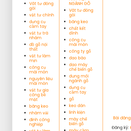
Vât tư đóng
NGÀNH GỖ
gói
Vât tư đóng
vật tư chính
gói
dụng cụ
băng keo
cầm tay
chất kết
vật tư trà
dính
nhám
công cụ
đồ gỗ nội
mài mòn
thất
công ty gỗ
vật tư làm
dao bào
mịn
dao máy
công cụ
chế biến gỗ
mài mòn
dung môi
nguyên liệu
ngành gỗ
mài mòn
dụng cụ
vật tư gia
cầm tay
công bề
gỗ
mặt
keo dán
băng keo
linh kiện
nhám vải
Bài đăng
máy chế
đinh công
biến gỗ
nghiệp
Đăng ký:
máy cầm
vật tư làm