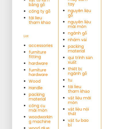
tay
bằng gỗ
nguyên liệu
công ty gỗ
gỗ
tài lieu
nguyên liệu
tham khảo
mài mòn
ngành gỗ
List
nhám vải
accessories
packing
material
furniture
fitting
qui trình sản
xuất
hardware
thiết bị
furniture
ngành gỗ
hardware
tu
Wood
tài lieu
Handle
tham khảo
packing
vật liệu mài
material
mòn
công cụ
vật liệu nội
mài mòn
thất
woodworkin
vật tư bao
g machine
bì
wood glue