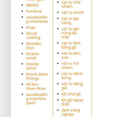
vật tư chà
HINGES
nhám
furniture
vật tư chính
woodworkin
vật tư gia
g machines
công
Knop
vật tư gia
công bề
Wood
mặt
coating
vật tư làm
Wooden
bằng gỗ
toys
vật tư làm
Exterior
mịn
wood
vật tư trà
Interior
nhám
wood
vật tư đánh
Knock down
bóng
fittings.
vật tư đóng
tài lieu
gói
tham khảo
Đồ chơi gỗ
woodworkin
g machine
Đồ gỗ ngoại
parts
thất
đinh công
nghiệp