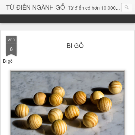
TỪ ĐIỂN NGÀNH GỖ
Từ điển có hơn 10.000 từ chuyên ngành gỗ và hình ảnh, video, phần mềm chuyên ngành gỗ. chuyên dùng tìm kiếm, thông tin, vật liệu mới, sản phẩm, ý tưởng, thiết kế, sản xuất, thương mại ngành gỗ...
APR
BI GỖ
8
Bi gỗ