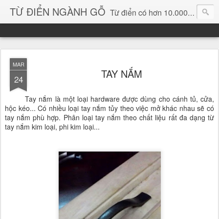
TỪ ĐIỂN NGÀNH GỖ
Từ điển có hơn 10.000 từ chuyên ngành gỗ và hình ảnh, video, phần mềm chuyên ngành gỗ. chuyên dùng tìm kiếm, thông tin, vật liệu mới, sản phẩm, ý tưởng, thiết kế, sản xuất, thương mại ngành gỗ...
MAR
TAY NẮM
24
Tay nắm là một loại hardware được dùng cho cánh tủ, cửa,
hộc kéo... Có nhiều loại tay nắm tủy theo việc mở khác nhau sẽ có
tay nắm phù hợp. Phân loại tay nắm theo chất liệu rất đa dạng từ
tay nắm kim loại, phi kim loại...