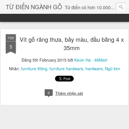
TỪ ĐIỂN NGÀNH GỖ
Từ điển có hơn 10.000 từ chuyên ngành gỗ và hình ảnh, video, phần mềm chuyên ngành gỗ. chuyên dùng tìm kiếm, thông tin, vật liệu mới, sản phẩm, ý tưởng, thiết kế, sản xuất, thương mại ngành gỗ...
Vít gỗ răng thưa, bảy màu, đầu bằng 4 x
FEB
5
35mm
Đăng
5th February 2015
bởi
Kevin Ha - 68Mart
Nhãn:
furniture fitting
furniture hardware
hardware
Ngũ kim
0
Thêm nhận xét