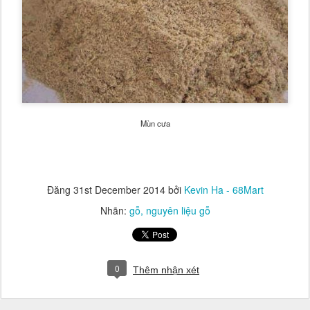
Mùn cưa
Đăng
31st December 2014
bởi
Kevin Ha - 68Mart
Nhãn:
gỗ
nguyên liệu gỗ
0
Thêm nhận xét