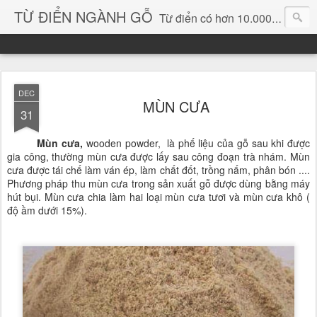
TỪ ĐIỂN NGÀNH GỖ
Từ điển có hơn 10.000 từ chuyên ngành gỗ và hình ảnh, video, phần mềm chuyên ngành gỗ. chuyên dùng tìm kiếm, thông tin, vật liệu mới, sản phẩm, ý tưởng, thiết kế, sản xuất, thương mại ngành gỗ...
DEC
MÙN CƯA
31
Mùn cưa,
wooden powder,
là phế liệu của gỗ sau khi được
gia công, thường mùn cưa được lấy sau công đoạn trà nhám. Mùn
cưa được tái chế làm ván ép, làm chất đốt, trồng nấm, phân bón ....
Phương pháp thu mùn cưa trong sản xuất gỗ được dùng bằng máy
hút bụi. Mùn cưa chia làm hai loại mùn cưa tươi và mùn cưa khô (
độ ầm dưới 15%).