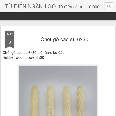
TỪ ĐIỂN NGÀNH GỖ
Từ điển có hơn 10.000 từ chuyên ngành gỗ và hình ảnh, video, phần mềm chuyên ngành gỗ. chuyên dùng tìm kiếm, thông tin, vật liệu mới, sản phẩm, ý tưởng, thiết kế, sản xuất, thương mại ngành gỗ...
MAY
Chốt gỗ cao su 6x30
9
Chốt gỗ cao su 6x30, có rãnh, bo đầu
Rubber wood dowel 6x30mm