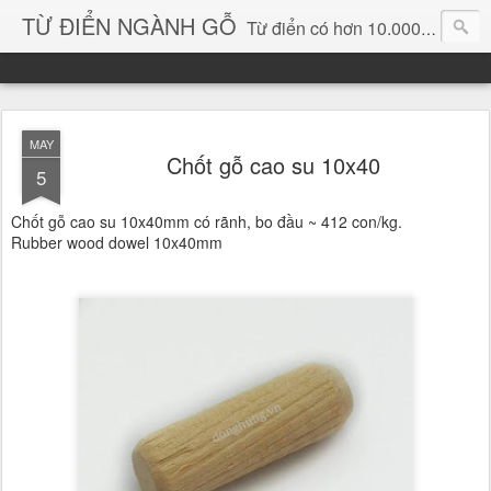
TỪ ĐIỂN NGÀNH GỖ
Từ điển có hơn 10.000 từ chuyên ngành gỗ và hình ảnh, video, phần mềm chuyên ngành gỗ. chuyên dùng tìm kiếm, thông tin, vật liệu mới, sản phẩm, ý tưởng, thiết kế, sản xuất, thương mại ngành gỗ...
MAY
Chốt gỗ cao su 10x40
5
Chốt gỗ cao su 10x40mm có rãnh, bo đầu ~ 412 con/kg.
Rubber wood dowel 10x40mm