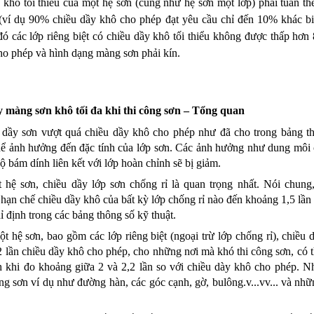
khô tối thiểu của một hệ sơn (cũng như hệ sơn một lớp) phải tuân th
 (ví dụ 90% chiều dầy khô cho phép đạt yêu cầu chỉ đến 10% khác biệt
đó các lớp riêng biệt có chiều dầy khô tối thiểu không được thấp hơn
ho phép và hình dạng màng sơn phải kín.
 màng sơn khô tối đa khi thi công sơn – Tổng quan
 dầy sơn vượt quá chiều dầy khô cho phép như đã cho trong bảng th
thể ảnh hưởng đến đặc tính của lớp sơn. Các ảnh hưởng như dung môi c
độ bám dính liên kết với lớp hoàn chỉnh sẽ bị giảm.
 hệ sơn, chiều dầy lớp sơn chống rỉ là quan trọng nhất. Nói chung,
hạn chế chiều dầy khô của bất kỳ lớp chống rỉ nào đến khoảng 1,5 lần 
hỉ định trong các bảng thông số kỹ thuật.
t hệ sơn, bao gồm các lớp riêng biệt (ngoại trừ lớp chống rỉ), chiều d
2 lần chiều dầy khô cho phép, cho những nơi mà khó thi công sơn, có 
h khi đo khoảng giữa 2 và 2,2 lần so với chiều dày khô cho phép. N
ng sơn ví dụ như đường hàn, các góc cạnh, gờ, bulông.v...vv... và nhữ