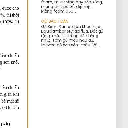
foam, mút trắng hay xốp sóng,
màng chít palet, xốp mịn.
ã được cho 
Màng foam đượ...
, thì thời 
GỖ BẠCH ĐÀN
n 100% thì 
Gỗ Bạch Đàn có tên khoa học
Liquidambar styraciflua. Dát gỗ
rộng, màu từ trắng đến hồng
nhạt. Tâm gỗ màu nâu đỏ,
thường có sọc sậm màu. Vâ...
iêu chuẩn 
 sơn khô, 
.
tiêu chuẩn 
 gian khi 
 bề mặt sẽ 
ợc khi sắp 
wft)