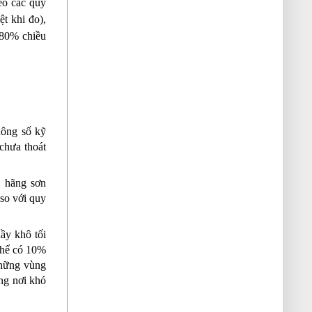
eo các quy 
 khi đo), 
 80% chiều 
ông số kỹ 
hưa thoát 
 hãng sơn 
so với quy 
ầy khô tối 
thể có 10% 
hững vùng 
ng nơi khó 