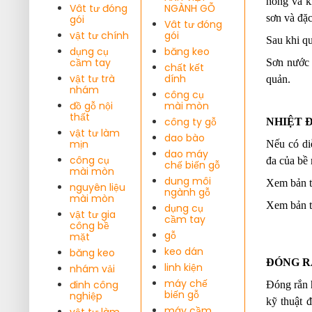
hỏng và k
Vât tư đóng
NGÀNH GỖ
sơn và đặc
gói
Vât tư đóng
vật tư chính
gói
Sau khi qu
dụng cụ
băng keo
cầm tay
Sơn nước 
chất kết
vật tư trà
dính
quản.
nhám
công cụ
đồ gỗ nội
mài mòn
thất
công ty gỗ
NHIỆT 
vật tư làm
dao bào
mịn
Nếu có diễ
dao máy
công cụ
đa của bề
chế biến gỗ
mài mòn
dung môi
Xem bản th
nguyên liệu
ngành gỗ
mài mòn
Xem bản th
dụng cụ
vật tư gia
cầm tay
công bề
gỗ
mặt
keo dán
băng keo
ĐÓNG R
linh kiện
nhám vải
máy chế
đinh công
Đóng rắn h
biến gỗ
nghiệp
kỹ thuật đ
máy cầm
vật tư làm