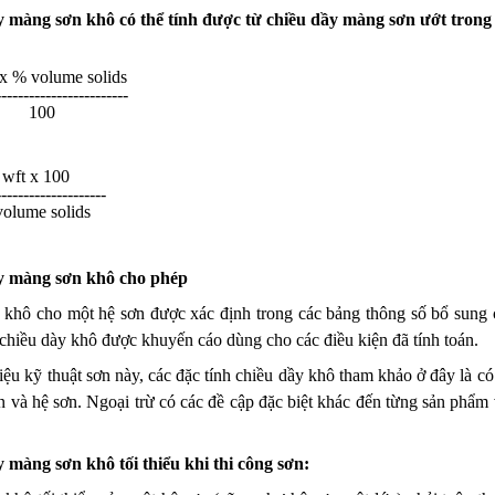
 màng sơn khô có thể tính được từ chiều dầy màng sơn ướt trong l
dft x % volume solids
----------------------            
         100
     wft x 100
------------------- 
% volume solids
y màng sơn khô cho phép
 khô cho một hệ sơn được xác định trong các bảng thông số bổ sung c
chiều dày khô được khuyến cáo dùng cho các điều kiện đã tính toán.
liệu kỹ thuật sơn này, các đặc tính chiều dầy khô tham khảo ở đây là có g
n và hệ sơn. Ngoại trừ có các đề cập đặc biệt khác đến từng sản phẩm 
 màng sơn khô tối thiểu khi thi công sơn: