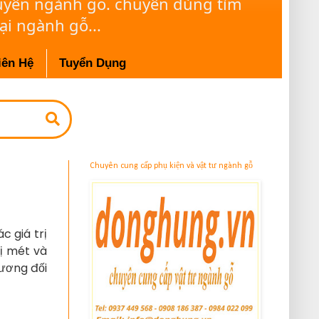
huyên ngành gỗ. chuyên dùng tìm
ại ngành gỗ...
iên Hệ
Tuyển Dụng
Chuyên cung cấp phụ kiện và vật tư ngành gỗ
 giá trị 
 mét và 
ương đối 