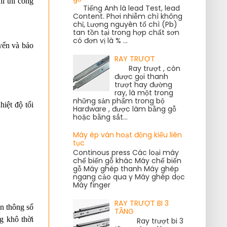
 thi công 
Tiếng Anh là lead Test, lead
Content. Phơi nhiễm chì không
chỉ, Lượng nguyên tố chì (Pb)
tan tồn tại trong hợp chất sơn
có đơn vị là % ...
ển và bảo 
RAY TRƯỢT
Ray trượt , còn
được gọi thanh
trượt hay đường
ray, là một trong
những sản phẩm trong bộ
iệt độ tối 
Hardware , được làm bằng gỗ
hoặc bằng sắt...
Máy ép ván hoạt động kiểu liên
tục
Continous press Các loại máy
chế biến gỗ khác Máy chế biến
gỗ Máy ghép thanh Máy ghép
ngang cảo qua y Máy ghép dọc
Máy finger
RAY TRƯỢT BI 3
n thông số 
TẦNG
g khô thời 
Ray trượt bi 3