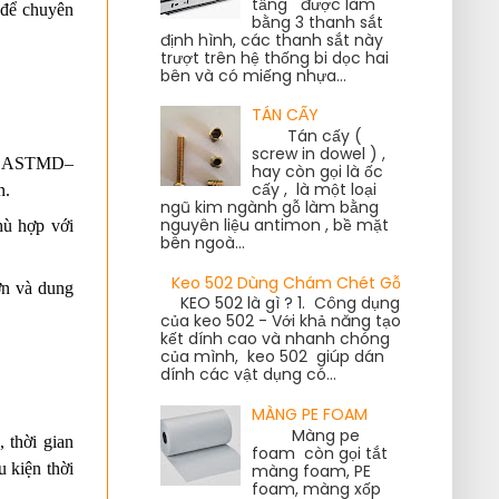
tầng được làm
để chuyên 
bằng 3 thanh sắt
định hình, các thanh sắt này
trượt trên hệ thống bi dọc hai
bên và có miếng nhựa...
TÁN CẤY
Tán cấy (
screw in dowel ) ,
( = ASTMD–
hay còn gọi là ốc
cấy , là một loại
n.
ngũ kim ngành gỗ làm bằng
nguyên liệu antimon , bề mặt
ù hợp với 
bên ngoà...
Keo 502 Dùng Chám Chét Gỗ
ơn và dung 
KEO 502 là gì ? 1. Công dụng
của keo 502 - Với khả năng tạo
kết dính cao và nhanh chóng
của mình, keo 502 giúp dán
dính các vật dụng có...
MÀNG PE FOAM
Màng pe
thời gian 
foam còn gọi tắt
 kiện thời 
màng foam, PE
foam, màng xốp