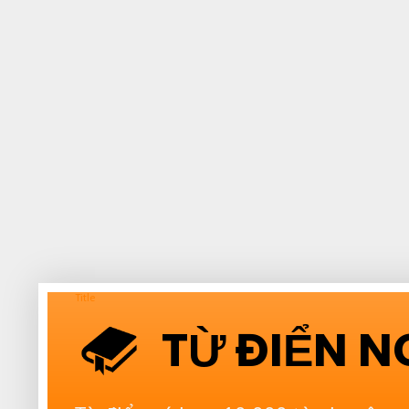
Title
TỪ ĐIỂN 