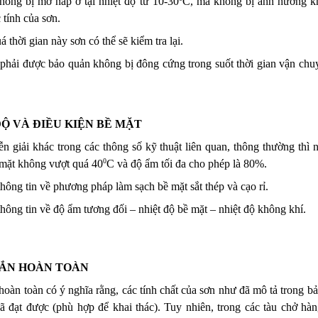
hông bị mở nắp ở tại nhiệt độ từ 10-30
C, mà không bị ảnh hưởng khi
 tính của sơn.
á thời gian này sơn có thể sẽ kiểm tra lại.
phải được bảo quản không bị đông cứng trong suốt thời gian vận chuy
ĐỘ VÀ ĐIỀU KIỆN BỀ MẶT
n giải khác trong các thông số kỹ thuật liên quan, thông thường thì nh
0
 mặt không vượt quá 40
C và độ ẩm tối đa cho phép là 80%.
ông tin về phương pháp làm sạch bề mặt sắt thép và cạo rỉ.
ông tin về độ ẩm tương đối – nhiệt độ bề mặt – nhiệt độ không khí.
ẮN HOÀN TOÀN
oàn toàn có ý nghĩa rằng, các tính chất của sơn như đã mô tả trong bả
ã đạt được (phù hợp để khai thác). Tuy nhiên, trong các tàu chở hàn