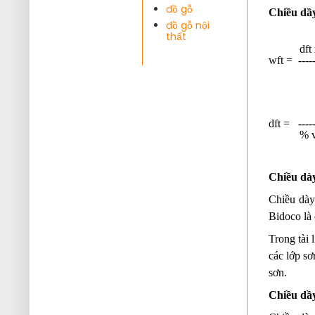
đồ gỗ
Chiều dầy
đồ gỗ nội
thất
           
wft =  ------
              
            
dft =   -----
           
Chiều dà
Chiều dày
Bidoco là 
Trong tài 
các lớp sơ
sơn.
Chiều dầy