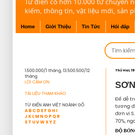
Từ điển có hơn 10.000 từ chuyên 
kiếm, thông tin, vật liệu mới, sản 
Home
Giới Thiệu
Tin Tức
Hỏi đáp
1.500.000/1 tháng, 13.500.500/12
Thứ Hai, 19
tháng
LỜI CÁM ƠN
SƠN
TÀI LIỆU THAM KHẢO
Để dễ tr
TỪ ĐIỂN ANH VIỆT NGÀNH GỖ
tương đ
A
B
C
D
E
F
G
H
I
đơn vị S
J
K
L
M
N
O
P
Q
R
70%, ngo
S
T
U
V
W
X
Y
Z
ĐỘ BÓN