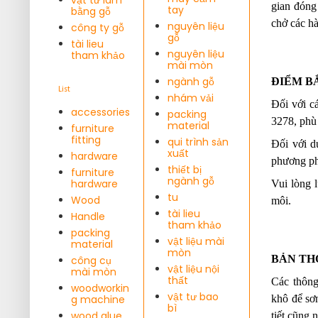
gian đóng
tay
bằng gỗ
chở các h
nguyên liệu
công ty gỗ
gỗ
tài lieu
nguyên liệu
tham khảo
mài mòn
ngành gỗ
ĐIỂM B
List
nhám vải
Đối với c
accessories
packing
3278, phù
material
furniture
fitting
qui trình sản
Đối với d
xuất
hardware
phương ph
thiết bị
furniture
ngành gỗ
hardware
Vui lòng l
tu
Wood
môi.
tài lieu
Handle
tham khảo
packing
vật liệu mài
material
mòn
BẢN THỜ
công cụ
vật liệu nội
mài mòn
thất
Các thông
woodworkin
vật tư bao
g machine
khô để sơn
bì
wood glue
tiết cũng 