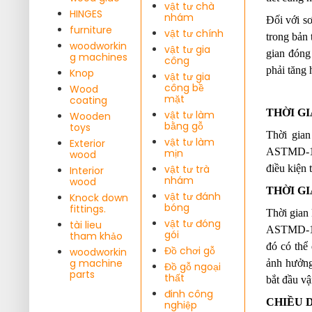
vật tư chà
HINGES
nhám
Đối với sơ
furniture
vật tư chính
trong bản 
woodworkin
vật tư gia
gian đóng 
g machines
công
phải tăng 
Knop
vật tư gia
công bề
Wood
mặt
coating
THỜI G
vật tư làm
Wooden
bằng gỗ
toys
Thời gian
vật tư làm
Exterior
ASTMD-164
mịn
wood
vật tư trà
điều kiện 
Interior
nhám
wood
THỜI G
vật tư đánh
Knock down
bóng
fittings.
Thời gian 
vật tư đóng
tài lieu
ASTMD-164
gói
tham khảo
đó có thể 
Đồ chơi gỗ
woodworkin
g machine
ảnh hưởng 
Đồ gỗ ngoại
parts
thất
bắt đầu vậ
đinh công
CHIỀU D
nghiệp