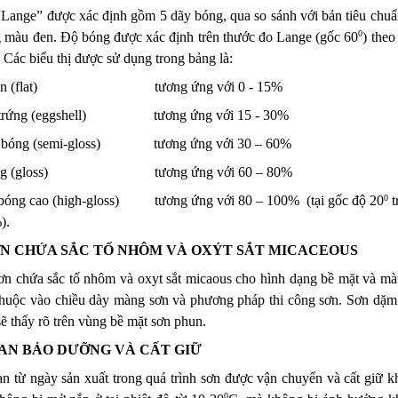
Lange” được xác định gồm 5 dãy bóng, qua so sánh với bản tiêu chuẩn
0
 màu đen. Độ bóng được xác định trên thước đo Lange (gốc 60
) theo
Các biểu thị được sử dụng trong bảng là:
(flat)                                 tương ứng với 0 - 15%
rứng (eggshell)                   tương ứng với 15 - 30% 
bóng (semi-gloss)               tương ứng với 30 – 60% 
 (gloss)                              tương ứng với 60 – 80% 
0
óng cao (high-gloss)          tương ứng với 80 – 100%  (tại gốc độ 20
 t
).
ƠN CHỨA SẮC TỐ NHÔM VÀ OXÝT SẮT MICACEOUS
sơn chứa sắc tố nhôm và oxyt sắt micaous cho hình dạng bề mặt và màu
thuộc vào chiều dày màng sơn và phương pháp thi công sơn. Sơn dặm 
sẽ thấy rõ trên vùng bề mặt sơn phun.
IAN BẢO DƯỠNG VÀ CẤT GIỮ
an từ ngày sản xuất trong quá trình sơn được vận chuyển và cất giữ k
0