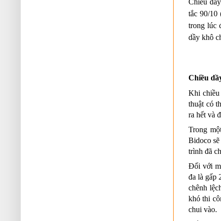
Chiều dày 
tắc 90/10
trong lúc 
dầy khô c
Chiều dầy
Khi chiều
thuật có 
ra hết và 
Trong một
Bidoco sẽ 
trình đã c
Đối với mộ
đa là gấp 
chênh lệc
khó thi cô
chui vào.