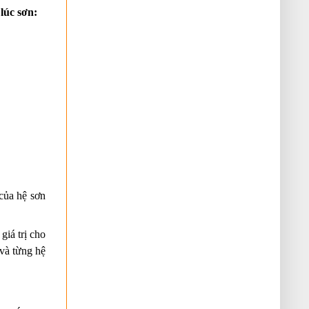
úc sơn: 
ủa hệ sơn 
iá trị cho 
và từng hệ 