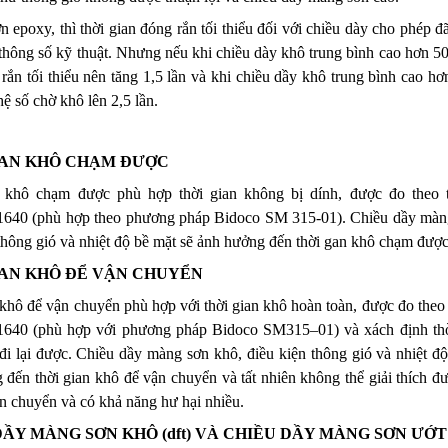
n epoxy, thì thời gian đóng rắn tối thiểu đối với chiều dày cho phép đ
thông số kỹ thuật. Nhưng nếu khi chiều dày khô trung bình cao hơn 50%
rắn tối thiểu nên tăng 1,5 lần và khi chiều dầy khô trung bình cao hơ
hệ số chờ khô lên 2,5 lần.
IAN KHÔ CHẠM ĐƯỢC
 khô chạm được phù hợp thời gian không bị dính, được đo theo t
0 (phù hợp theo phương pháp Bidoco SM 315-01). Chiều dầy màng
thông gió và nhiệt độ bề mặt sẽ ảnh hưởng đến thời gan khô chạm được
IAN KHÔ ĐỂ VẬN CHUYỂN
khô để vận chuyển phù hợp với thời gian khô hoàn toàn, được đo theo 
0 (phù hợp với phương pháp Bidoco SM315–01) và xách định thời
đi lại được. Chiều dầy màng sơn khô, điều kiện thông gió và nhiệt độ
đến thời gian khô để vận chuyển và tất nhiên không thể giải thích đư
n chuyển và có khả năng hư hại nhiều.
ẦY MÀNG SƠN KHÔ (dft) VÀ CHIỀU DẦY MÀNG SƠN ƯỚT (