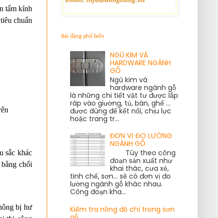
 tấm kính 
 tiêu chuẩn 
Bài đăng phổ biến
NGŨ KIM VÀ
HARDWARE NGÀNH
GỖ
Ngũ kim và
hardware ngành gỗ
là những chi tiết vật tư được lắp
ráp vào giường, tủ, bàn, ghế ...
rên 
được dùng để kết nối, chịu lực
hoặc trang tr...
ĐƠN VỊ ĐO LƯỜNG
NGÀNH GỖ
Tùy theo công
 sắc khác 
đoạn sản xuất như
bằng chổi 
khai thác, cưa xẻ,
tinh chế, sơn... sẽ có đơn vị đo
lường ngành gỗ khác nhau.
Công đoạn kha...
hông bị hư 
Kiểm tra nồng độ chì trong sơn
gỗ