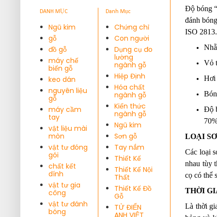
Độ bóng “
DANH MỤC
Danh Mục
đánh bóng
Ngũ kim
Chứng chỉ
ISO 2813. 
gỗ
Con người
Nhẵn 
đồ gỗ
Dụng cụ đo
lường
máy chế
Vỏ t
ngành gỗ
biến gỗ
Hiệp Định
Hơi 
keo dán
Hóa chất
nguyên liệu
Bóng
ngành gỗ
gỗ
Kiến thức
máy cầm
Độ b
ngành gỗ
tay
70%
Ngũ kim
vật liệu mài
mòn
Sơn gỗ
LOẠI S
vật tư đóng
Tay nắm
Các loại 
gói
Thiết Kế
nhau tùy 
chất kết
Thiết Kế Nội
dính
cọ có thể 
Thất
vật tư gia
Thiết Kế Đồ
THỜI G
công
Gỗ
vật tư đánh
Là thời gi
TỬ ĐIỂN
bóng
ANH VIỆT