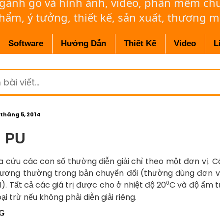
ngành gỗ và hình ảnh, video, phần mềm c
phẩm, ý tưởng, thiết kế, sản xuất, thương m
Software
Hướng Dẫn
Thiết Kế
Video
L
 tháng 5, 2014
 PU
a cứu các con số thường diễn giải chỉ theo một đơn vị. Các
ương thường trong bản chuyển đổi (thường dùng đơn vị
0
.I). Tất cả các giá trị được cho ở nhiệt độ 20
C và độ ẩm t
ại trừ nếu không phải diễn giải riêng.
G