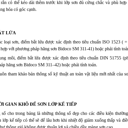
 rắn có thể kéo dài thêm trước khi lớp sơn đủ cứng chắc và phù hợp 
àng hóa có góc cạnh.
ẮT LỬA
ác loại sơn, điểm bắt lửa được xác định theo tiêu chuẩn ISO 1523 
 hợp với phương pháp hãng sơn Bidoco SM 311-41) hoặc phải tính toá
ung môi, điểm bắt lửa được xác định theo tiêu chuẩn DIN 51755 (ph
áp hãng sơn Bidoco SM 311–42) hoặc phải tính toán.
uôn tham khảo bản thông số kỹ thuật an toàn vật liệu mới nhất của s
I GIAN KHÔ ĐỂ SƠN LỚP KẾ TIẾP
 số cho trong bảng là những thông số đẹp cho các điều kiện thường, 
 lớp kế tiếp có thể sẽ để lâu hơn khi nhiệt độ giảm xuống thấp và điều
như thông gió không được thuận lợi và chiều dầy màng sơn cao.