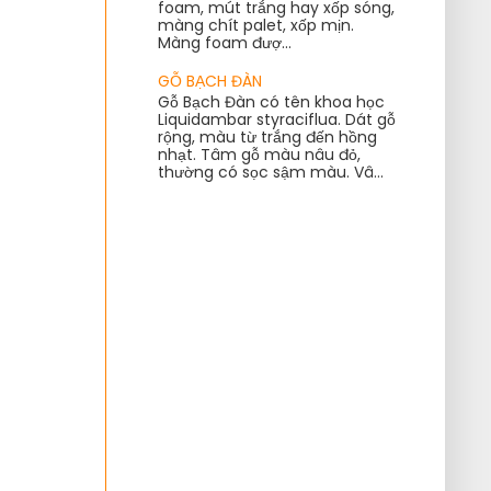
foam, mút trắng hay xốp sóng,
màng chít palet, xốp mịn.
Màng foam đượ...
GỖ BẠCH ĐÀN
Gỗ Bạch Đàn có tên khoa học
Liquidambar styraciflua. Dát gỗ
rộng, màu từ trắng đến hồng
nhạt. Tâm gỗ màu nâu đỏ,
thường có sọc sậm màu. Vâ...