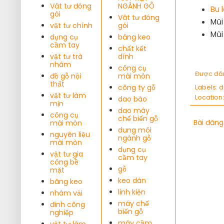
Vât tư đóng
NGÀNH GỖ
Bu 
gói
Vât tư đóng
Mũi
vật tư chính
gói
Mũi
dụng cụ
băng keo
cầm tay
chất kết
vật tư trà
dính
nhám
công cụ
Được đă
đồ gỗ nội
mài mòn
thất
công ty gỗ
Labels:
d
vật tư làm
Location
dao bào
mịn
dao máy
công cụ
chế biến gỗ
Bài đăng
mài mòn
dung môi
nguyên liệu
ngành gỗ
mài mòn
dụng cụ
vật tư gia
cầm tay
công bề
gỗ
mặt
keo dán
băng keo
linh kiện
nhám vải
máy chế
đinh công
biến gỗ
nghiệp
máy cầm
vật tư làm