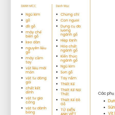
DANH MỤC
Danh Mục
Ngũ kim
Chứng chỉ
gỗ
Con người
đồ gỗ
Dụng cụ đo
lường
máy chế
ngành gỗ
biến gỗ
Hiệp Định
keo dán
Hóa chất
nguyên liệu
ngành gỗ
gỗ
Kiến thức
máy cầm
ngành gỗ
tay
Ngũ kim
vật liệu mài
mòn
Sơn gỗ
vật tư đóng
Tay nắm
gói
Thiết Kế
chất kết
Thiết Kế Nội
dính
Các phụ 
Thất
vật tư gia
Thiết Kế Đồ
Dụn
công
Gỗ
Sún
vật tư đánh
TỬ ĐIỂN
bóng
Vít
ANH VIỆT