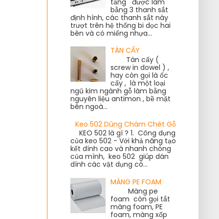
tầng được làm
bằng 3 thanh sắt
định hình, các thanh sắt này
trượt trên hệ thống bi dọc hai
bên và có miếng nhựa...
TÁN CẤY
Tán cấy (
screw in dowel ) ,
hay còn gọi là ốc
cấy , là một loại
ngũ kim ngành gỗ làm bằng
nguyên liệu antimon , bề mặt
bên ngoà...
Keo 502 Dùng Chám Chét Gỗ
KEO 502 là gì ? 1. Công dụng
của keo 502 - Với khả năng tạo
kết dính cao và nhanh chóng
của mình, keo 502 giúp dán
dính các vật dụng có...
MÀNG PE FOAM
Màng pe
foam còn gọi tắt
màng foam, PE
foam, màng xốp