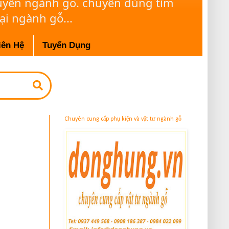
huyên ngành gỗ. chuyên dùng tìm
ại ngành gỗ...
iên Hệ
Tuyển Dụng
Chuyên cung cấp phụ kiện và vật tư ngành gỗ