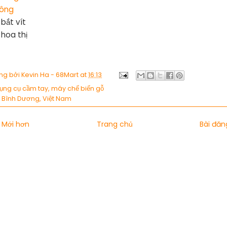
lông
 bắt vít
 hoa thị
ng bởi
Kevin Ha - 68Mart
at
16:13
ụng cụ cầm tay
,
máy chế biến gỗ
:
Bình Dương, Việt Nam
 Mới hơn
Trang chủ
Bài đăn