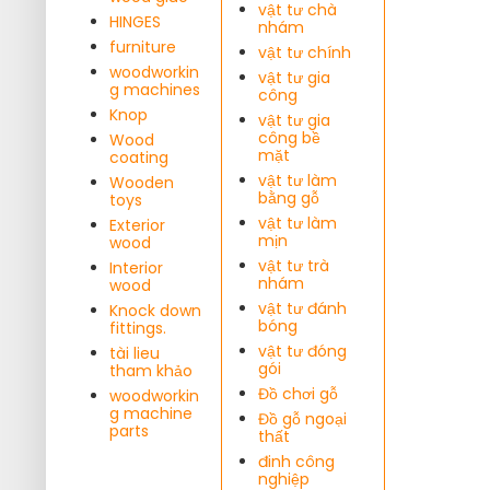
vật tư chà
HINGES
nhám
furniture
vật tư chính
woodworkin
vật tư gia
g machines
công
Knop
vật tư gia
công bề
Wood
mặt
coating
vật tư làm
Wooden
bằng gỗ
toys
vật tư làm
Exterior
mịn
wood
vật tư trà
Interior
nhám
wood
vật tư đánh
Knock down
bóng
fittings.
vật tư đóng
tài lieu
gói
tham khảo
Đồ chơi gỗ
woodworkin
g machine
Đồ gỗ ngoại
parts
thất
đinh công
nghiệp