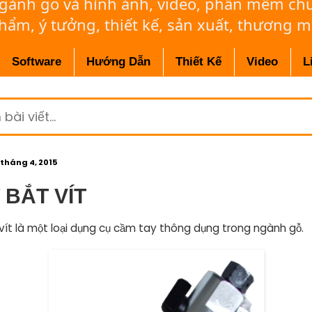
ngành gỗ và hình ảnh, video, phần mềm c
phẩm, ý tưởng, thiết kế, sản xuất, thương m
Software
Hướng Dẫn
Thiết Kế
Video
L
 tháng 4, 2015
 BẮT VÍT
vít là một loại dụng cụ cầm tay thông dụng trong ngành gỗ.