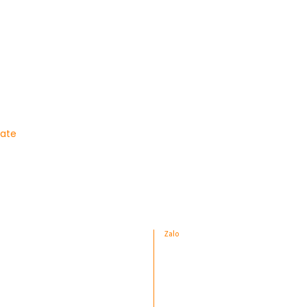
late
Zalo