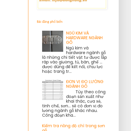
Bài đăng phổ biến
NGŨ KIM VÀ
HARDWARE NGÀNH
GỖ
Ngũ kim và
hardware ngành gỗ
là những chi tiết vật tư được lắp
ráp vào giường, tủ, bàn, ghế ...
được dùng để kết nối, chịu lực
hoặc trang tr...
ĐƠN VỊ ĐO LƯỜNG
NGÀNH GỖ
Tùy theo công
đoạn sản xuất như
khai thác, cưa xẻ,
tinh chế, sơn... sẽ có đơn vị đo
lường ngành gỗ khác nhau.
Công đoạn kha...
Kiểm tra nồng độ chì trong sơn
gỗ