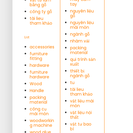
tay
bằng gỗ
nguyên liệu
công ty gỗ
gỗ
tài lieu
nguyên liệu
tham khảo
mài mòn
ngành gỗ
List
nhám vải
accessories
packing
material
furniture
fitting
qui trình sản
xuất
hardware
thiết bị
furniture
ngành gỗ
hardware
tu
Wood
tài lieu
Handle
tham khảo
packing
vật liệu mài
material
mòn
công cụ
vật liệu nội
mài mòn
thất
woodworkin
vật tư bao
g machine
bì
wood glue