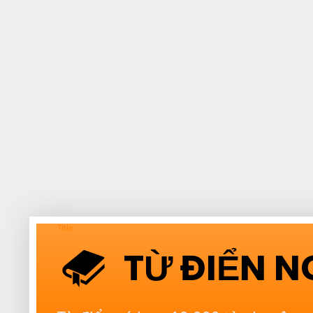
Title
TỪ ĐIỂN 