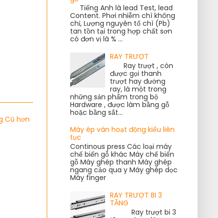
Tiếng Anh là lead Test, lead
Content. Phơi nhiễm chì không
chỉ, Lượng nguyên tố chì (Pb)
tan tồn tại trong hợp chất sơn
có đơn vị là % ...
RAY TRƯỢT
Ray trượt , còn
được gọi thanh
trượt hay đường
ray, là một trong
những sản phẩm trong bộ
Hardware , được làm bằng gỗ
hoặc bằng sắt...
g Cũ hơn
Máy ép ván hoạt động kiểu liên
tục
Continous press Các loại máy
chế biến gỗ khác Máy chế biến
gỗ Máy ghép thanh Máy ghép
ngang cảo qua y Máy ghép dọc
Máy finger
RAY TRƯỢT BI 3
TẦNG
Ray trượt bi 3