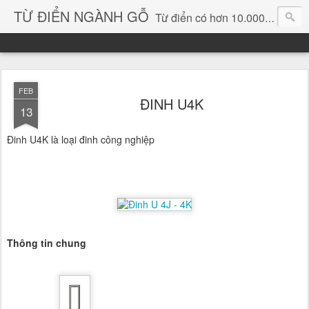
TỪ ĐIỂN NGÀNH GỖ
Từ điển có hơn 10.000 từ chuyên ngành gỗ và hình ảnh, video, phần mềm chuyên ngành gỗ. chuyên dùng tìm kiếm, thông tin, vật liệu mới, sản phẩm, ý tưởng, thiết kế, sản xuất, thương mại ngành gỗ...
FEB
ĐINH U4K
13
Đinh U4K là loại đinh công nghiệp
Thông tin chung