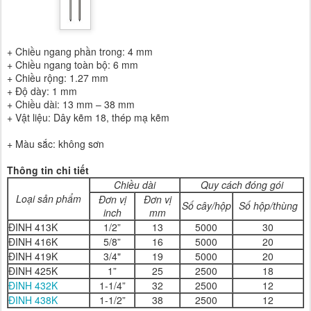
+ Chiều ngang phần trong: 4 mm
+ Chiều ngang toàn bộ: 6 mm
+ Chiều rộng: 1.27 mm
+ Độ dày: 1 mm
+ Chiều dài: 13 mm – 38 mm
+ Vật liệu: Dây kẽm 18, thép mạ kẽm
+ Màu sắc: không sơn
Thông tin chi tiết
Chiều dài
Quy cách đóng gói
Loại sản phẩm
Đơn vị
Đơn vị
Số cây/hộp
Số hộp/thùng
inch
mm
ĐINH 413K
1/2”
13
5000
30
ĐINH 416K
5/8”
16
5000
20
ĐINH 419K
3/4"
19
5000
20
ĐINH 425K
1”
25
2500
18
ĐINH 432K
1-1/4”
32
2500
12
ĐINH 438K
1-1/2”
38
2500
12